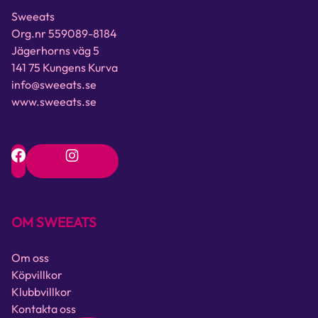
Sweeats
Org.nr 559089-8184
Jägerhorns väg 5
141 75 Kungens Kurva
info@sweeats.se
www.sweeats.se
OM SWEEATS
Om oss
Köpvillkor
Klubbvillkor
Kontakta oss