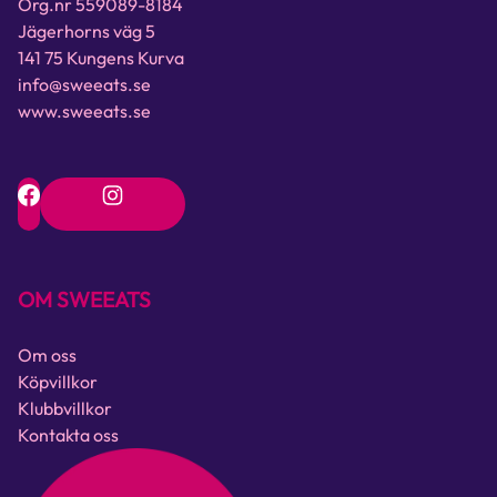
Org.nr 559089-8184
Jägerhorns väg 5
141 75 Kungens Kurva
info@sweeats.se
www.sweeats.se
OM SWEEATS
Om oss
Köpvillkor
Klubbvillkor
Kontakta oss