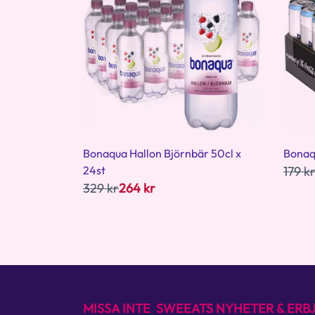
Bonaqua Hallon Björnbär 50cl x
Bonaqu
24st
179 k
329 kr
264 kr
MISSA INTE SWEEATS NYHETER & ER