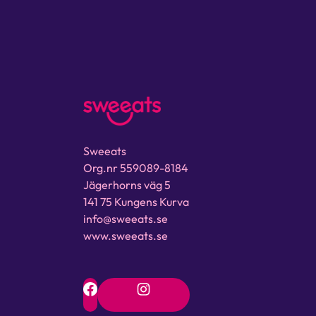
Sweeats
Org.nr 559089-8184
Jägerhorns väg 5
141 75 Kungens Kurva
info@sweeats.se
www.sweeats.se