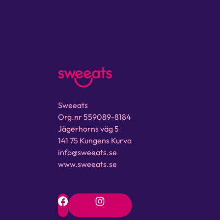
Sweeats
Org.nr 559089-8184
Jägerhorns väg 5
141 75 Kungens Kurva
info@sweeats.se
www.sweeats.se