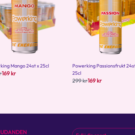
king Mango 24st x 25cl
Powerking Passionsfrukt 24st
r
169 kr
25cl
299 kr
169 kr
BJUDANDEN