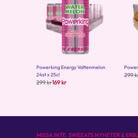
Powerking Energy Vattenmelon
Power
24st x 25cl
299 k
299 kr
169 kr
MISSA INTE SWEEATS NYHETER & ER