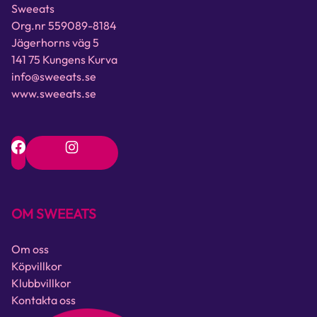
Sweeats
Org.nr 559089-8184
Jägerhorns väg 5
141 75 Kungens Kurva
info@sweeats.se
www.sweeats.se
OM SWEEATS
Om oss
Köpvillkor
Klubbvillkor
Kontakta oss