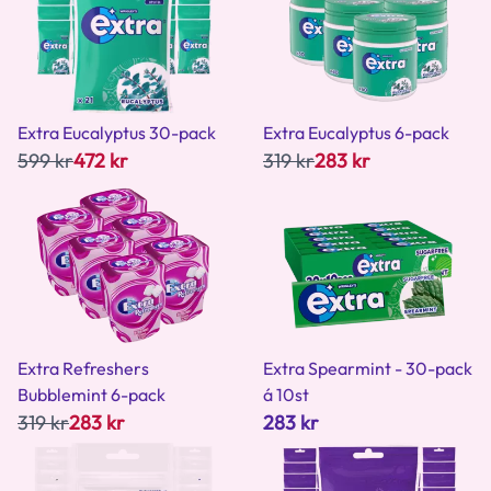
Extra Eucalyptus 30-pack
Extra Eucalyptus 6-pack
599 kr
472 kr
319 kr
283 kr
Extra Refreshers
Extra Spearmint - 30-pack
Bubblemint 6-pack
á 10st
319 kr
283 kr
283 kr