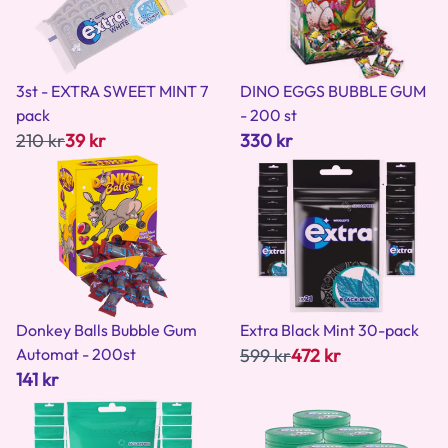
3st - EXTRA SWEET MINT 7
DINO EGGS BUBBLE GUM
pack
- 200 st
210 kr
39 kr
330 kr
Donkey Balls Bubble Gum
Extra Black Mint 30-pack
Automat - 200st
599 kr
472 kr
141 kr