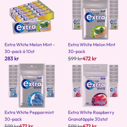
Extra White Melon Mint -
Extra White Melon Mint
30-pack á 10st
30-pack
283 kr
599 kr
472 kr
Extra White Pepparmint
Extra White Raspberry
30-pack
Granatäpple 30stst
599 kr
472 kr
599 kr
472 kr