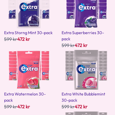
Extra Storng Mint 30-pack
Extra Superberries 30-
599 kr
472 kr
pack
599 kr
472 kr
Extra Watermelon 30-
Extra White Bubblemint
pack
30-pack
599 kr
472 kr
599 kr
472 kr