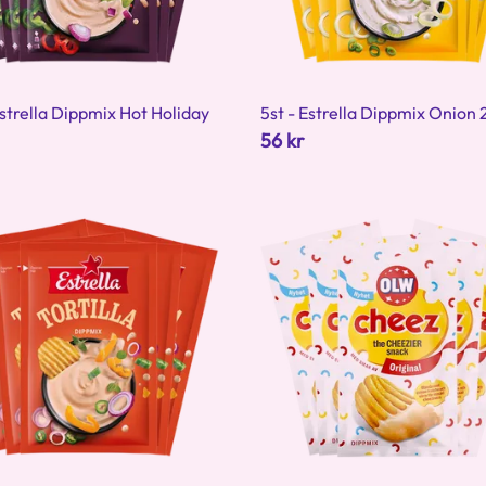
Estrella Dippmix Hot Holiday
5st - Estrella Dippmix Onion 
56 kr