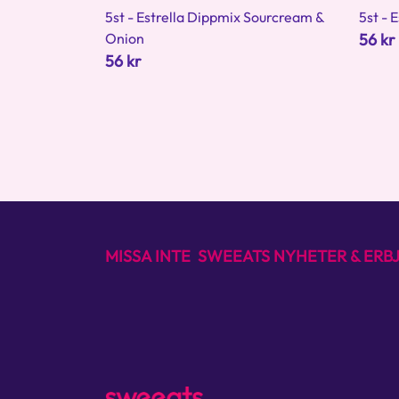
5st - Estrella Dippmix Sourcream &
5st - 
Onion
56 kr
56 kr
MISSA INTE SWEEATS NYHETER & ER