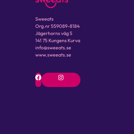
Sweeats
Org.nr 559089-8184
Jägerhorns väg 5
141 75 Kungens Kurva
info@sweeats.se
www.sweeats.se