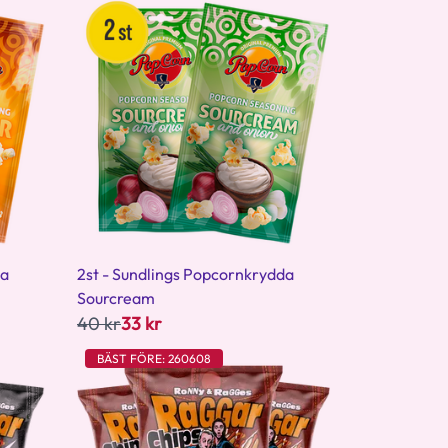
da
2st - Sundlings Popcornkrydda
Sourcream
40 kr
33 kr
BÄST FÖRE: 260608