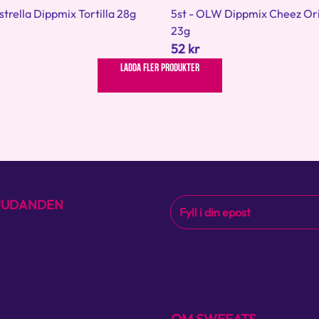
Estrella Dippmix Tortilla 28g
5st - OLW Dippmix Cheez Ori
23g
52 kr
LADDA FLER PRODUKTER
BJUDANDEN