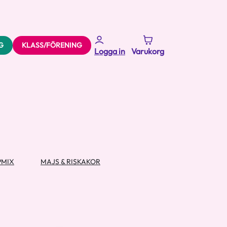
G
KLASS/FÖRENING
Logga in
Varukorg
PMIX
MAJS & RISKAKOR