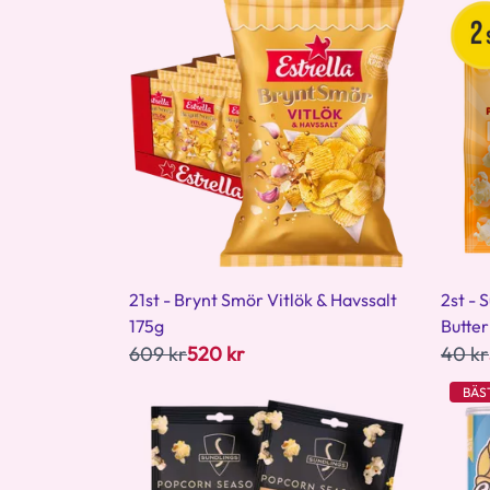
21st - Brynt Smör Vitlök & Havssalt
2st - 
175g
Butter
609 kr
520 kr
40 kr
BÄS