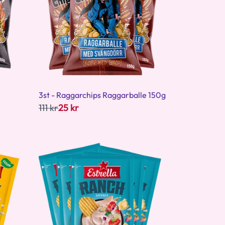
3st - Raggarchips Raggarballe 150g
111 kr
25 kr