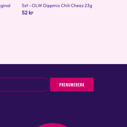
ginal
5st - OLW Dippmix Chili Cheez 23g
52 kr
PRENUMERERA