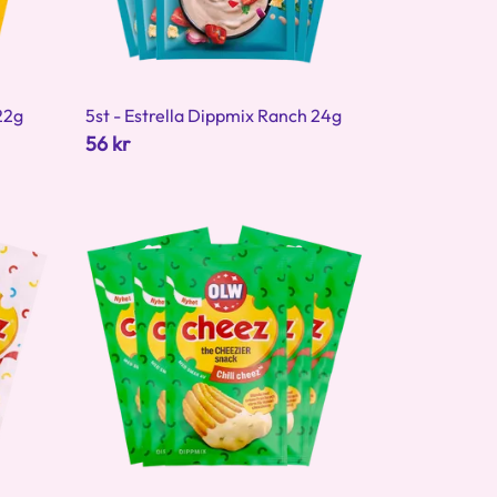
22g
5st - Estrella Dippmix Ranch 24g
56 kr