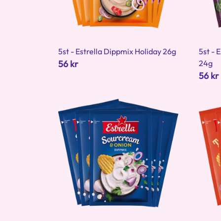
5st - Estrella Dippmix Holiday 26g
5st - 
56 kr
24g
56 kr