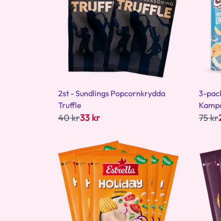
2st - Sundlings Popcornkrydda
3-pack
Truffle
Kamp
40 kr
33 kr
75 kr