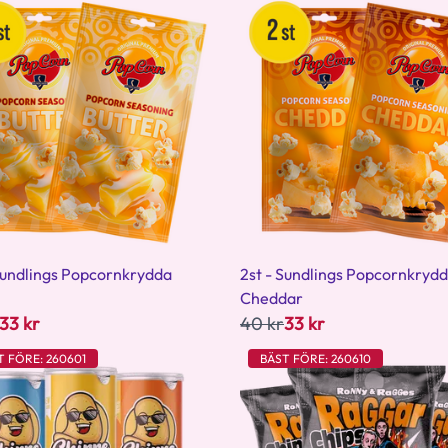
Sundlings Popcornkrydda
2st - Sundlings Popcornkryd
Cheddar
33 kr
40 kr
33 kr
T FÖRE: 260601
BÄST FÖRE: 260610