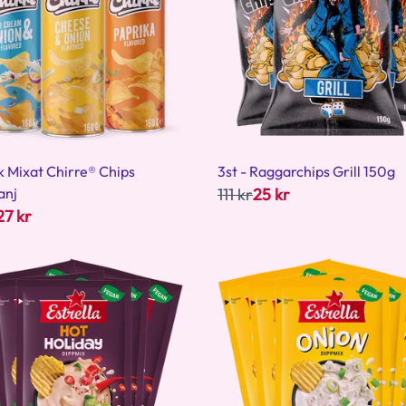
 Mixat Chirre® Chips
3st - Raggarchips Grill 150g
anj
111 kr
25 kr
27 kr