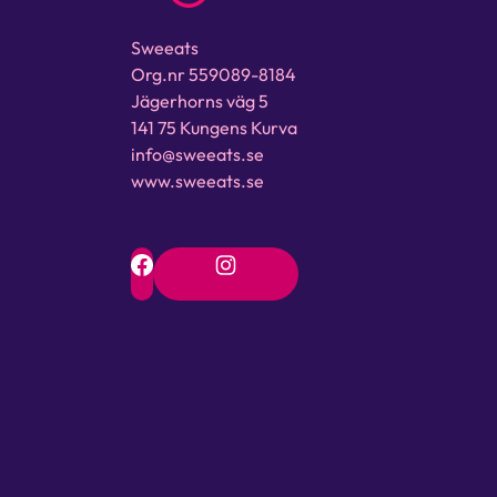
Sweeats
Org.nr 559089-8184
Jägerhorns väg 5
141 75 Kungens Kurva
info@sweeats.se
www.sweeats.se