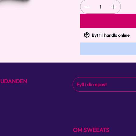
1
Byt till handla online
BJUDANDEN
OM SWEEATS