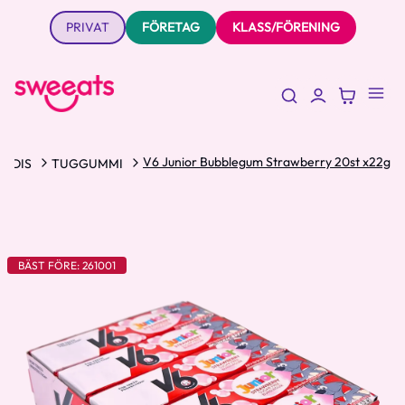
PRIVAT
FÖRETAG
KLASS/FÖRENING
V6 Junior Bubblegum Strawberry 20st x22g
ODIS
TUGGUMMI
BÄST FÖRE: 261001