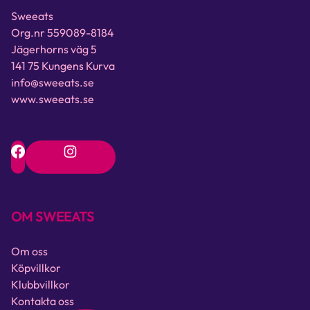
Sweeats
Org.nr 559089-8184
Jägerhorns väg 5
141 75 Kungens Kurva
info@sweeats.se
www.sweeats.se
OM SWEEATS
Om oss
Köpvillkor
Klubbvillkor
Kontakta oss