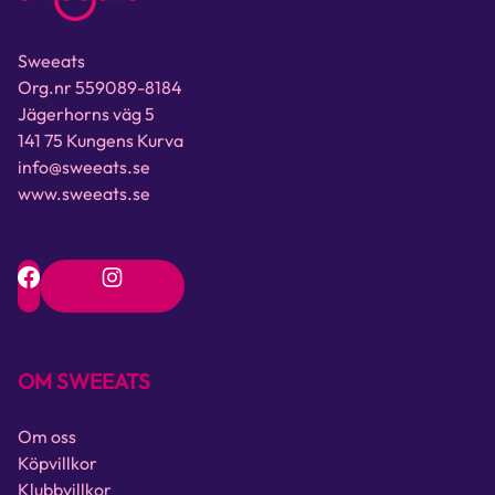
Sweeats
Org.nr 559089-8184
Jägerhorns väg 5
141 75 Kungens Kurva
info@sweeats.se
www.sweeats.se
OM SWEEATS
Om oss
Köpvillkor
Klubbvillkor