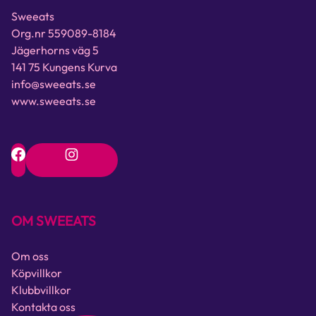
Sweeats
Org.nr 559089-8184
Jägerhorns väg 5
141 75 Kungens Kurva
info@sweeats.se
www.sweeats.se
OM SWEEATS
Om oss
Köpvillkor
Klubbvillkor
Kontakta oss