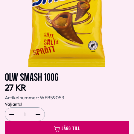
OLW SMASH 100G
27 KR
Artikelnummer:
WEB59053
Välj antal
1
LÄGG TILL