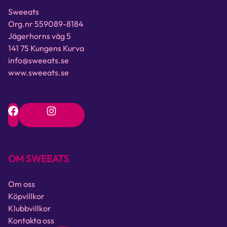
Sweeats
Org.nr 559089-8184
Jägerhorns väg 5
141 75 Kungens Kurva
info@sweeats.se
www.sweeats.se
OM SWEEATS
Om oss
Köpvillkor
Klubbvillkor
Kontakta oss