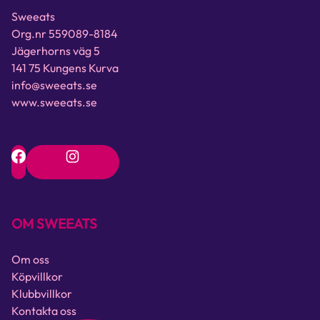
Sweeats
Org.nr 559089-8184
Jägerhorns väg 5
141 75 Kungens Kurva
info@sweeats.se
www.sweeats.se
OM SWEEATS
Om oss
Köpvillkor
Klubbvillkor
Kontakta oss