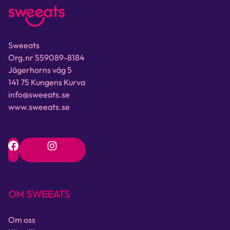
Sweeats
Org.nr 559089-8184
Jägerhorns väg 5
141 75 Kungens Kurva
info@sweeats.se
www.sweeats.se
OM SWEEATS
Om oss