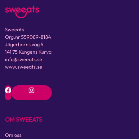
Sweeats
Org.nr 559089-8184
Jägerhorns väg 5
141 75 Kungens Kurva
info@sweeats.se
www.sweeats.se
OM SWEEATS
Om oss