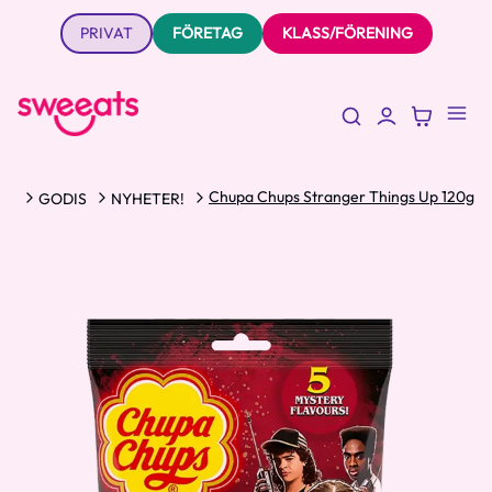
PRIVAT
FÖRETAG
KLASS/FÖRENING
Chupa Chups Stranger Things Up 120g
nt
GODIS
NYHETER!