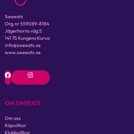
Sweeats
Org.nr 559089-8184
Jägerhorns väg 5
141 75 Kungens Kurva
info@sweeats.se
www.sweeats.se
OM SWEEATS
Om oss
Köpvillkor
Klubbvillkor