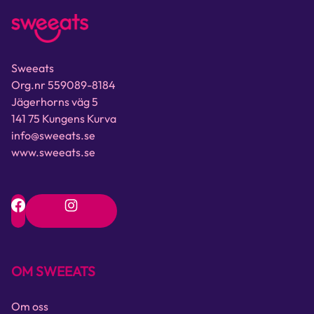
Sweeats
Org.nr 559089-8184
Jägerhorns väg 5
141 75 Kungens Kurva
info@sweeats.se
www.sweeats.se
OM SWEEATS
Om oss