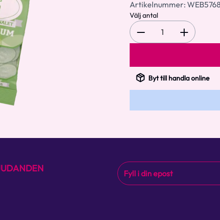
Artikelnummer:
WEB576
Välj antal
1
Byt till handla online
BJUDANDEN