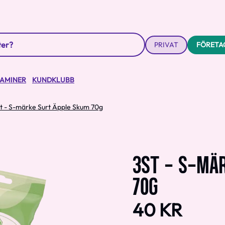
PRIVAT
FÖRETA
TAMINER
KUNDKLUBB
t - S-märke Surt Äpple Skum 70g
3ST - S-MÄ
70G
40 KR