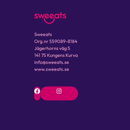
Sweeats
Org.nr 559089-8184
Jägerhorns väg 5
141 75 Kungens Kurva
info@sweeats.se
www.sweeats.se