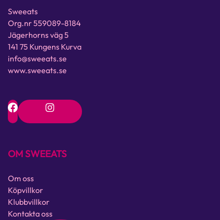
Sweeats
Org.nr 559089-8184
Jägerhorns väg 5
141 75 Kungens Kurva
info@sweeats.se
www.sweeats.se
OM SWEEATS
Om oss
Köpvillkor
Klubbvillkor
Kontakta oss