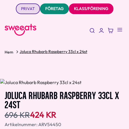
PRIVAT
FÖRETAG
KLASS/FÖRENING
Joluca Rhubarb Raspberry 33cl x 24st
Hem
JOLUCA RHUBARB RASPBERRY 33CL X
24ST
696 KR
424 KR
Artikelnummer:
ARV54450