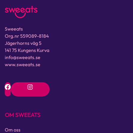
Sweeats
Org.nr 559089-8184
Jägerhorns väg 5
141 75 Kungens Kurva
info@sweeats.se
www.sweeats.se
OM SWEEATS
Om oss