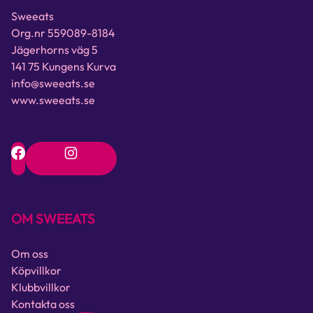
Sweeats
Org.nr 559089-8184
Jägerhorns väg 5
141 75 Kungens Kurva
info@sweeats.se
www.sweeats.se
OM SWEEATS
Om oss
Köpvillkor
Klubbvillkor
Kontakta oss