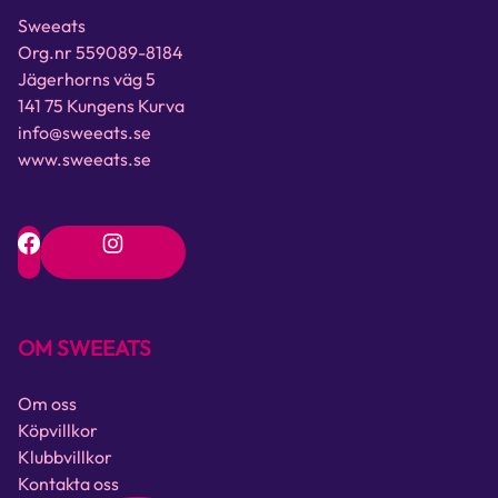
Sweeats
Org.nr 559089-8184
Jägerhorns väg 5
141 75 Kungens Kurva
info@sweeats.se
www.sweeats.se
OM SWEEATS
Om oss
Köpvillkor
Klubbvillkor
Kontakta oss