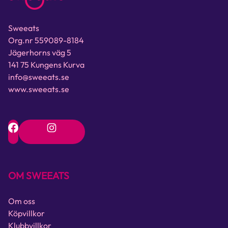
Sweeats
Org.nr 559089-8184
Jägerhorns väg 5
141 75 Kungens Kurva
info@sweeats.se
www.sweeats.se
OM SWEEATS
Om oss
Köpvillkor
Klubbvillkor