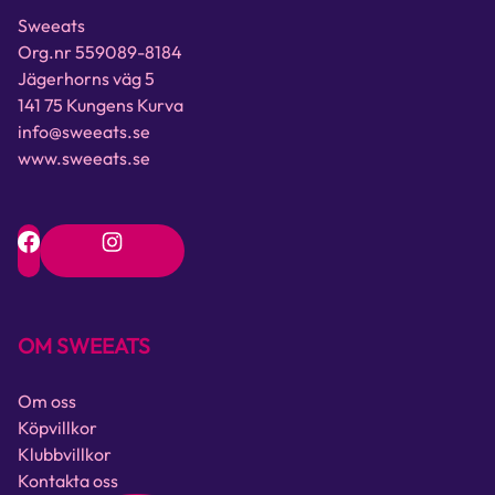
Sweeats
Org.nr 559089-8184
Jägerhorns väg 5
141 75 Kungens Kurva
info@sweeats.se
www.sweeats.se
OM SWEEATS
Om oss
Köpvillkor
Klubbvillkor
Kontakta oss