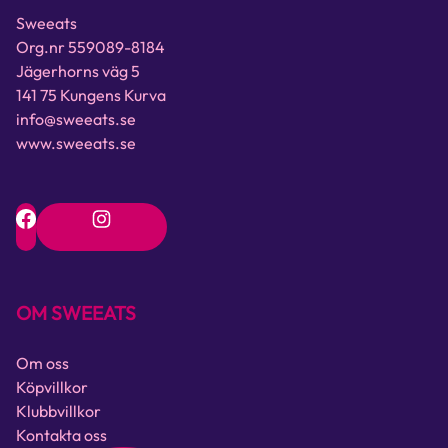
Sweeats
Org.nr 559089-8184
Jägerhorns väg 5
141 75 Kungens Kurva
info@sweeats.se
www.sweeats.se
OM SWEEATS
Om oss
Köpvillkor
Klubbvillkor
Kontakta oss