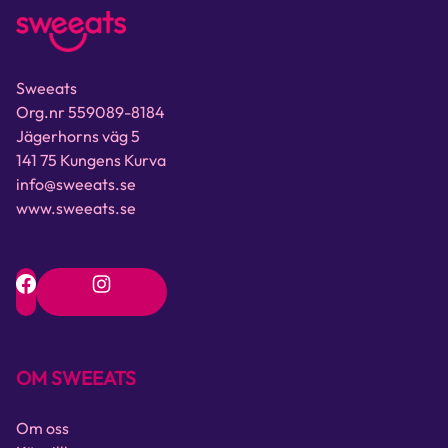
Sweeats
Org.nr 559089-8184
Jägerhorns väg 5
141 75 Kungens Kurva
info@sweeats.se
www.sweeats.se
OM SWEEATS
Om oss