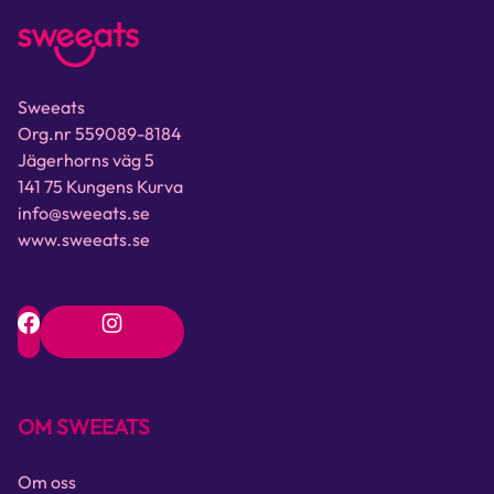
Sweeats
Org.nr 559089-8184
Jägerhorns väg 5
141 75 Kungens Kurva
info@sweeats.se
www.sweeats.se
OM SWEEATS
Om oss