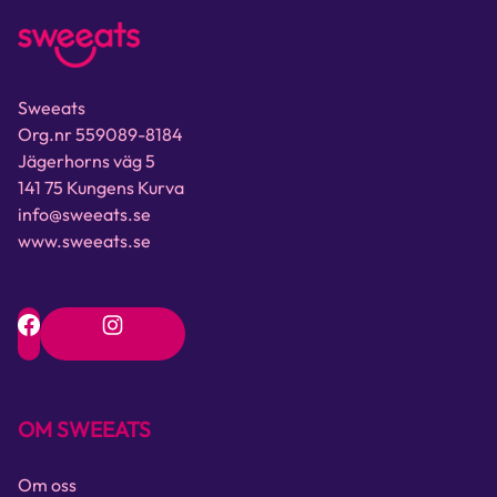
Sweeats
Org.nr 559089-8184
Jägerhorns väg 5
141 75 Kungens Kurva
info@sweeats.se
www.sweeats.se
OM SWEEATS
Om oss