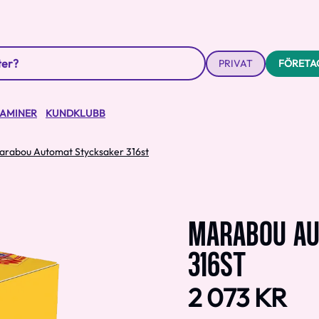
PRIVAT
FÖRETA
TAMINER
KUNDKLUBB
arabou Automat Stycksaker 316st
MARABOU AU
316ST
2 073 KR