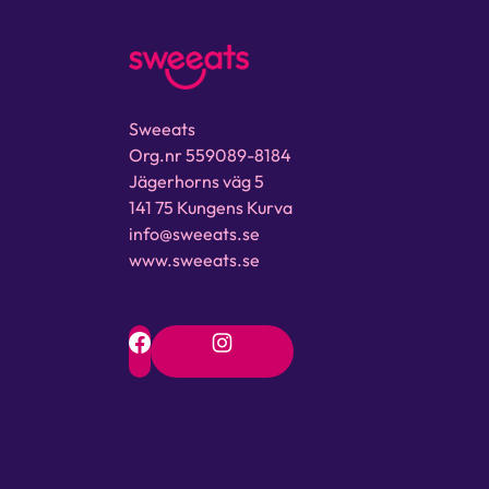
Sweeats
Org.nr 559089-8184
Jägerhorns väg 5
141 75 Kungens Kurva
info@sweeats.se
www.sweeats.se