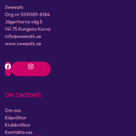
Sweeats
Org.nr 559089-8184
Jägerhorns väg 5
141 75 Kungens Kurva
info@sweeats.se
www.sweeats.se
OM SWEEATS
Om oss
Köpvillkor
Klubbvillkor
Kontakta oss