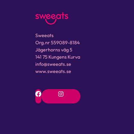
Sweeats
Org.nr 559089-8184
Jägerhorns väg 5
141 75 Kungens Kurva
info@sweeats.se
www.sweeats.se