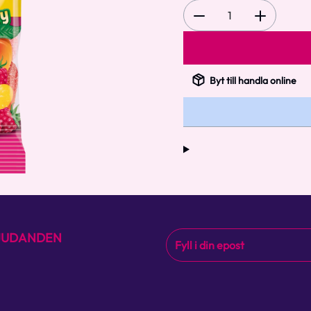
1
Byt till handla online
BJUDANDEN