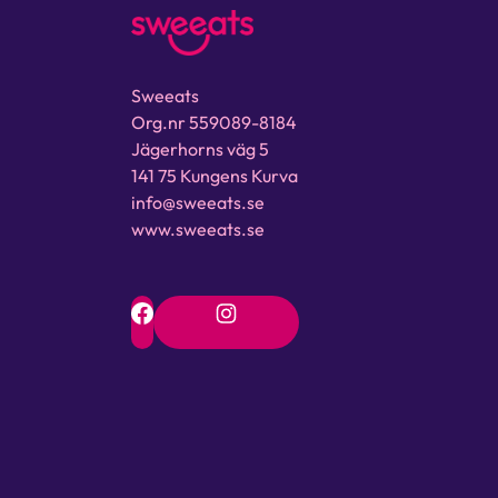
Sweeats
Org.nr 559089-8184
Jägerhorns väg 5
141 75 Kungens Kurva
info@sweeats.se
www.sweeats.se