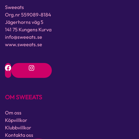
Sweeats
Org.nr 559089-8184
Jägerhorns väg 5
141 75 Kungens Kurva
info@sweeats.se
www.sweeats.se
OM SWEEATS
Om oss
Köpvillkor
Klubbvillkor
Kontakta oss