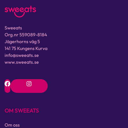
Sweeats
Org.nr 559089-8184
Jägerhorns väg 5
141 75 Kungens Kurva
info@sweeats.se
www.sweeats.se
OM SWEEATS
Om oss