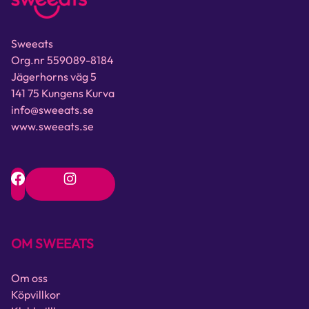
Sweeats
Org.nr 559089-8184
Jägerhorns väg 5
141 75 Kungens Kurva
info@sweeats.se
www.sweeats.se
OM SWEEATS
Om oss
Köpvillkor