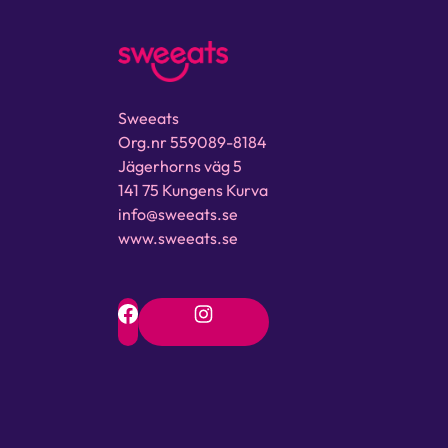
Sweeats
Org.nr 559089-8184
Jägerhorns väg 5
141 75 Kungens Kurva
info@sweeats.se
www.sweeats.se