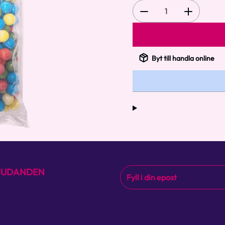
1
Byt till handla online
BJUDANDEN