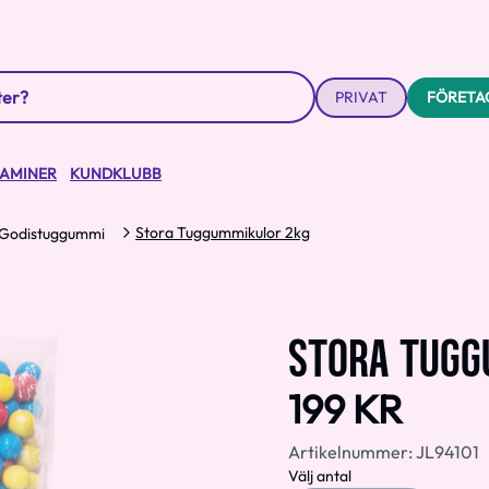
PRIVAT
FÖRETA
TAMINER
KUNDKLUBB
Stora Tuggummikulor 2kg
Godistuggummi
STORA TUGG
199 KR
Artikelnummer:
JL94101
Välj antal