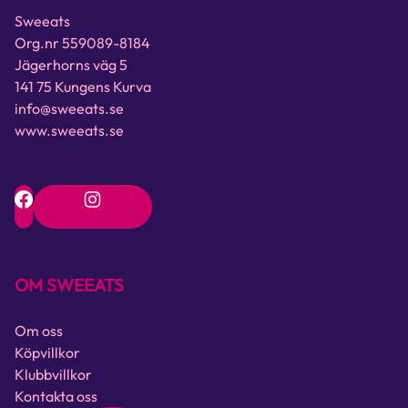
Sweeats
Org.nr 559089-8184
Jägerhorns väg 5
141 75 Kungens Kurva
info@sweeats.se
www.sweeats.se
OM SWEEATS
Om oss
Köpvillkor
Klubbvillkor
Kontakta oss