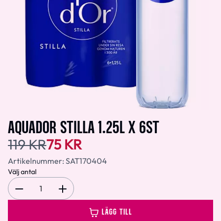
AQUADOR STILLA 1.25L X 6ST
119 KR
75 KR
Artikelnummer:
SAT170404
Välj antal
1
LÄGG TILL