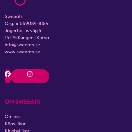
Sweeats
Org.nr 559089-8184
Jägerhorns väg 5
141 75 Kungens Kurva
info@sweeats.se
www.sweeats.se
OM SWEEATS
Om oss
Köpvillkor
Klubbvillkor