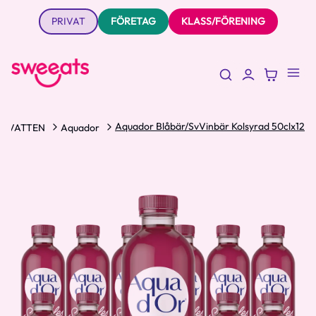
PRIVAT
FÖRETAG
KLASS/FÖRENING
Aquador Blåbär/SvVinbär Kolsyrad 50clx12
ELVATTEN
Aquador