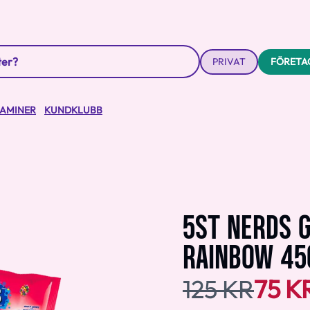
PRIVAT
FÖRETA
TAMINER
KUNDKLUBB
5ST NERDS 
RAINBOW 45
125 KR
75 K