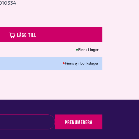
010334
LÄGG TILL
Finns i lager
Finns ej i butikslager
PRENUMERERA