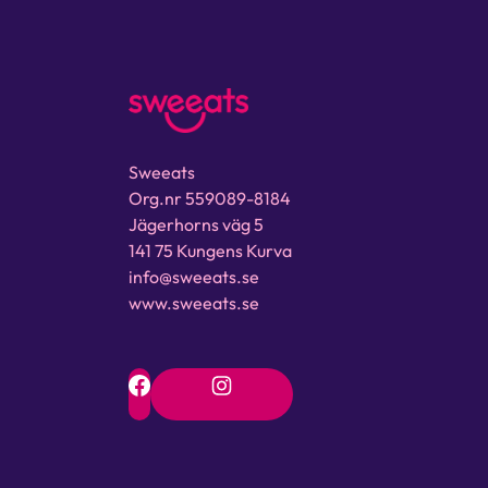
Sweeats
Org.nr 559089-8184
Jägerhorns väg 5
141 75 Kungens Kurva
info@sweeats.se
www.sweeats.se