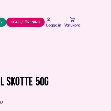
G
KLASS/FÖRENING
Logga in
Varukorg
L SKOTTE 50G
68