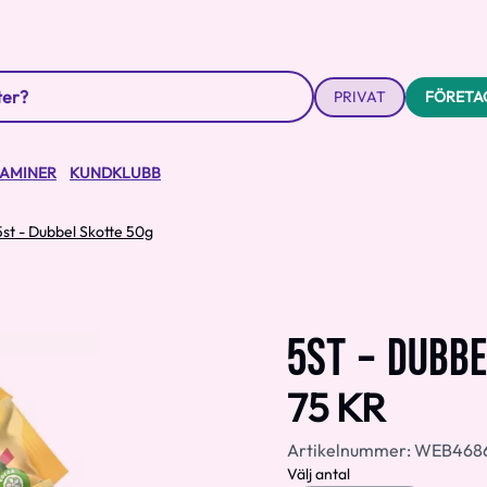
PRIVAT
FÖRETA
TAMINER
KUNDKLUBB
5st - Dubbel Skotte 50g
5ST - DUBBE
75 KR
Artikelnummer:
WEB468
Välj antal