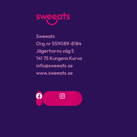
Sweeats
Org.nr 559089-8184
Jägerhorns väg 5
141 75 Kungens Kurva
info@sweeats.se
www.sweeats.se