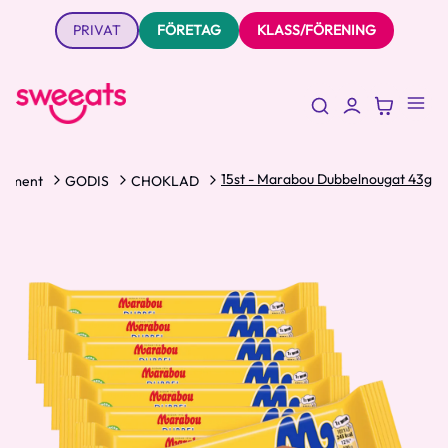
PRIVAT
FÖRETAG
KLASS/FÖRENING
15st - Marabou Dubbelnougat 43g
rtiment
GODIS
CHOKLAD