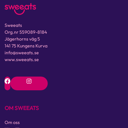
Sweeats
Org.nr 559089-8184
Jägerhorns väg 5
141 75 Kungens Kurva
info@sweeats.se
www.sweeats.se
OM SWEEATS
Om oss