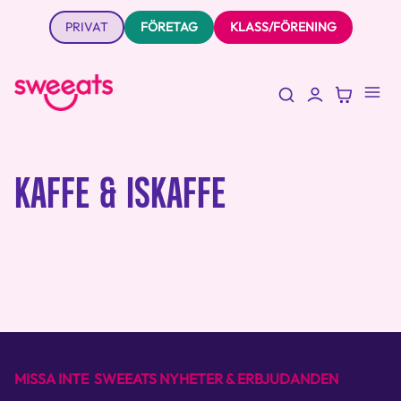
PRIVAT
FÖRETAG
KLASS/FÖRENING
KAFFE & ISKAFFE
MISSA INTE SWEEATS NYHETER & ERBJUDANDEN