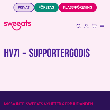
PRIVAT
FÖRETAG
KLASS/FÖRENING
HV71 - SUPPORTERGODIS
MISSA INTE SWEEATS NYHETER & ERBJUDANDEN