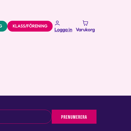
G
KLASS/FÖRENING
Logga in
Varukorg
PRENUMERERA