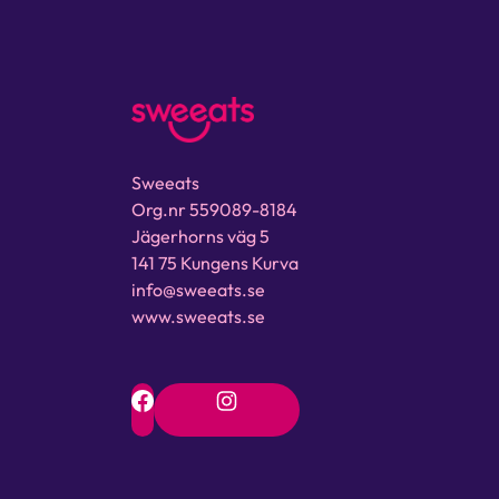
Sweeats
Org.nr 559089-8184
Jägerhorns väg 5
141 75 Kungens Kurva
info@sweeats.se
www.sweeats.se