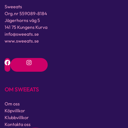
Sweeats
Org.nr 559089-8184
Jägerhorns väg 5
141 75 Kungens Kurva
info@sweeats.se
www.sweeats.se
OM SWEEATS
Om oss
Köpvillkor
Klubbvillkor
Kontakta oss