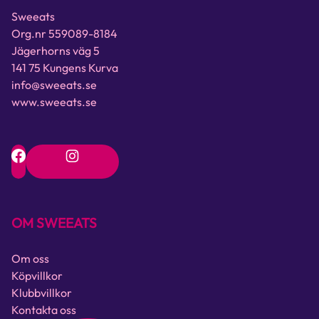
Sweeats
Org.nr 559089-8184
Jägerhorns väg 5
141 75 Kungens Kurva
info@sweeats.se
www.sweeats.se
OM SWEEATS
Om oss
Köpvillkor
Klubbvillkor
Kontakta oss