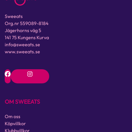
Sweeats
Org.nr 559089-8184
Jägerhorns väg 5
141 75 Kungens Kurva
info@sweeats.se
www.sweeats.se
OM SWEEATS
Om oss
Köpvillkor
Klubbvillkor