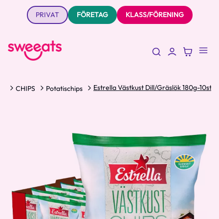
PRIVAT
FÖRETAG
KLASS/FÖRENING
Estrella Västkust Dill/Gräslök 180g-10st
KS
CHIPS
Potatischips