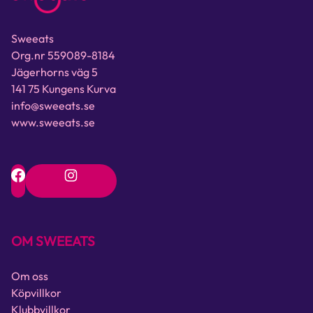
Sweeats
Org.nr 559089-8184
Jägerhorns väg 5
141 75 Kungens Kurva
info@sweeats.se
www.sweeats.se
OM SWEEATS
Om oss
Köpvillkor
Klubbvillkor