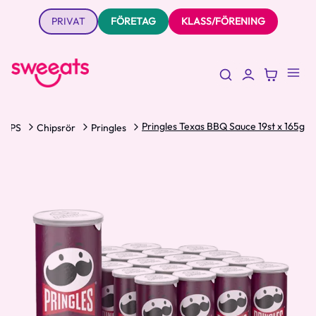
PRIVAT
FÖRETAG
KLASS/FÖRENING
Pringles Texas BBQ Sauce 19st x 165g
HIPS
Chipsrör
Pringles