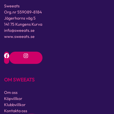
Sweeats
Org.nr 559089-8184
Jägerhorns väg 5
141 75 Kungens Kurva
info@sweeats.se
www.sweeats.se
OM SWEEATS
Om oss
Köpvillkor
Klubbvillkor
Kontakta oss